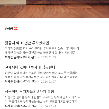
성공
21
젊을때 딱 10년만 투자했다면..
우리가 20대로 다시 돌아간다면 무엇을 하시겠습니까? 당연 경
제적인 성공을 위한 실천을 하실꺼라 생각 됩니다. 위의 질문에
가장 많은 답 1 순위를 뽑는다면 투자일 것입니다. 그 중에서 은
부자를 알아야 부자가 된다
2025.01.09
퇴자금을 만드는 가장 큰 부분인 401K와 IRA를 Max로 하겠다
는 의견이 가장 많은 답이었습니다. 하지만 현실은 40-50 대가
절제력이 있어야 투자에 성공한다
되어서야 겨우 은퇴준비를 시작한다는 것입니다. 젊었을 때 열심
관련이 있어 보이는 새로운 정보 앞에서 어떤 조치든 취하려는
히 일은 하지만 사회 생활도 해야하고 연예와 결혼, 자식도 키워
행동 편향을 가진 투자자들은 장기적인 실적이 더 나쁜 경향이
야 하기에 은퇴준비를 생각하지도 못하다가 나이가 들어 아프고
있다. 백만장자 투자자도 투자 관리 측면에서 약간의 행동을 취
일하기가 힘들어지면 느지막하게 준비를 하려고 한다는 것입니
부자를 알아야 부자가 된다
2024.03.07
하기는 한다. 2016년 백만장자들은 1년 동안 평균 17건의 투자
다. 우리가 투자에 대해서 일찍 부모님 또는 책이나 지인을 통해
관련 거래를 했다. 이들 5명 중 1명 정도는 투자 유지 기간이 3년
서 금융 교육을 제대로 받아 20대 때부터 투자를 했다면 지금 나
성공적인 투자자들의 5가지 특징
미만이다. 여기서 중요 한 점은 행동을 취하기로 한 결정이 심사
에게 어떤 변화가 생겼을..
모범적인 올바른 투자와 현실의 투자에는 투자자 간에 거리가 있
숙고의 결과인가, 성급한 행동 편향의 결과인가다. 적절한 재무
다. 이론적으로 투자자들은 분산 투자 포트폴리오를 구성하고 세
의사결정은 금융이해력이 포함된 지식, 미래의 지향점, 환경 요
금과 다른 투자비용을 최소화하기 위해 거래를 빈번 하게 하지
인의 소용돌이 속에서도 유지되는 침착성이 혼합된 결과물이다.
부자를 알아야 부자가 된다
2024.02.23