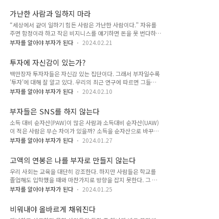
않을꺼라 생각한다. 그러나 투자자들의 실제 행동은 다르다. 그
바꿔 말하면 우리는 미래의 방향이 정해져 있고 적절한 재무의사
들은 자주 거래하고 종목을 잘못 선정해 투자비용을 낭비하고 수
결정에 필요한 지식을 갖고 있을 때 그리고 침착할 때 더 나은 결
가난한 사람과 일하지 마라
익을 내지 못한다. 그들은 좋은 주식은 팔고 나쁜 주식은 쥐고 있
정을 내리는 경향이..
“세상에서 같이 일하기 힘든 사람은 가난한 사람이다." 자유를
음으로써 불필요 한 세금을 부담한다. 또 많은 이들의 포트폴리
주면 함정이라 하고 작은 비지니스를 얘기하면 돈을 못 번다하고
오가 개별 종목에 집중돼 있어 분산 가능 위험(Diversifiable
큰 비지니스를 얘기하면 돈이 없다고 하고 새로운 것을 시도하자
Risk)이 크며, 언론과 과거 경험의 영향을 과도 하게 받는다. 그
부자를 알아야 부자가 된다
2024.02.21
고 하면 경험이 없다 하고 정통적인 비지니스라고 하면 어렵다고
래서 비용을 줄이고 분산 투자 포트폴리오를 구성해 주식을 매수
하고 새로운 사업을 시작하자고 하면 전문가가 없다고 한다. 그
하고 보유하라는 모범적이고 올바른 조언을 무시하고 대부분 손
투자에 자신감이 있는가?
들에게는 공통점이 있다 구글이나 포털사이트에 물어보길 좋아
해를 본다. *행동 편향..
백만장자 투자자들은 자신감 있는 집단이다. 그래서 부자일수록
하고 희망 없는 친구에게 의견 듣는 것을 좋아하고 자신들은 대
'투자'에 대해 잘 알고 있다. 우리의 최근 연구에 따르면 그들의
학교수보다 더 많은 생각을 하지만 장님보다 적은 일을 한다. 내
70% 이상이 다른 사람들보다 투자에 대해 더 많이 알고 있다고
결론은 이렇다. 당신의 심장이 빨리 뛰는 대신 행동을 더 빨리하
부자를 알아야 부자가 된다
2024.02.10
생각하고백만장자의 약 60%(5명중 3명)가 명확한 단기 및 장기
고 그것에 대해 생각을 해보는 대신 무언가를 그냥 하라. 가난한
목표를 갖고 있으며 60%가 조금 넘는 이들은 자신의 미래 재무
사람들은 공통점인 한 가지 행동 때문에 실패한다. 그들의 인생
부자들은 SNS를 하지 않는다
상황을 계획하는 데 시간을 할애 한다고 말한다.투자 방식의 경
은 기다리다가 끝이난다. 그렇습니..
소득 대비 순자산(PAW)이 많은 사람과 소득대비 순자산(UAW)
우 백만장자의 약 55%는 전문가에게 받은 조언보다는 스스로
이 적은 사람은 무슨 차이가 있을까? 소득을 순자산으로 바꾸는
공부하고 지식을 쌓은 자신의 노력 덕분에 투자에 성공했다고 믿
데 능한 사람은 비지니스 뉴스나 독서에 훨씬 더 많은 시간을 할
는다. 3분의 1이 조금 못 되는 백만장자들만 금융 전문가에게 의
부자를 알아야 부자가 된다
2024.01.27
애한다. 소비에 치중하는 생활 방식을 가진 UAW는 생활을 유지
지해서 투자 관련 결정을 내린다고 한다. 백만장자 투자자들은
하기 위해 계속 수입을 올려야 하므로 투자를 계획하고, 읽고, 생
투자 관리에 관한 지식과 전문성을 쌓는 데 시간을 들인다. 자산
고액의 연봉은 나를 부자로 만들지 않는다
각할 시간이 거의 없는 것이다. 또한 SNS를 하는 시간이 PAW
이 많은 사람들은 지..
우리 사회는 교육을 대단히 강조한다. 하지만 사람들은 학교를
보다 약 9시간이 더 길다는 사실도 확인했다. 만약 우리가 SNS
졸업해도 입학했을 때와 마찬가지로 방향을 잡지 못한다. 그 사
를 보는 9시간 중에 5시간을 앞으로의 재정 계획 수립을 위해 사
이에 빚은 어마어마하게 불어난다. 만일 평범한 회사에서 일하고
용한다면 우리의 삶은 변화 될 것이다. 지금 나를 산만하게 만드
부자를 알아야 부자가 된다
2024.01.25
싶다면 대학 졸업이 전제 조건이니 상관 없다. 하지만 사업을 한
는 요인들이 얼마나 많은지 생각해보라. 소셜 미디어에서 문자메
다면 필요한 건 학위가 아니라 더 많은 경험과 지식이다. 많은 것
시지, 게임까지 하루에 몇 시간씩 휴대전화를 사용하는가? 산만
비워내야 올바르게 채워진다
들을 시도하여 배우는것이 시장의 좋은 기회를 발견하는 데 도움
함은 사람들이 재정..