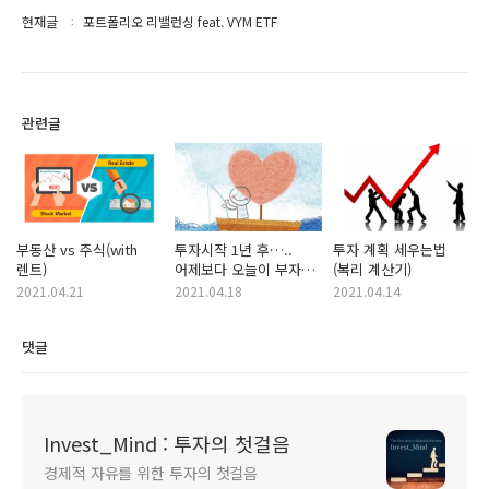
현재글
포트폴리오 리밸런싱 feat. VYM ETF
관련글
부동산 vs 주식(with
투자시작 1년 후…..
투자 계획 세우는법
렌트)
어제보다 오늘이 부자면
(복리 계산기)
나는 부자다.
2021.04.21
2021.04.18
2021.04.14
댓글
Invest_Mind : 투자의 첫걸음
경제적 자유를 위한 투자의 첫걸음