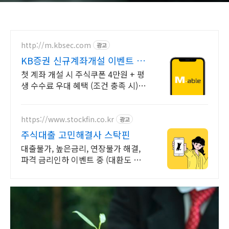
http://m.kbsec.com
광고
KB증권 신규계좌개설 이벤트 국
내주식쿠폰 최대 5만원
첫 계좌 개설 시 주식쿠폰 4만원 + 평
생 수수료 우대 혜택 (조건 충족 시)
Young 고객님은 국내주식쿠폰 5만
원! (1986년 이후 출생)
https://www.stockfin.co.kr
광고
주식대출 고민해결사 스탁핀
대출불가, 높은금리, 연장불가 해결,
파격 금리인하 이벤트 중 (대환도 가
능)