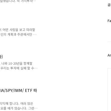
 말했습니다. 즉 가치투자
공
 주식을 사고 보유하는 장
한 이유로 주식을 팔기도
아이러니 합니다.하지만 버핏
.우리는 주식의 주가가 올라
페
F
버핏은 그 회사가 자신이 생
이
을 파는 이유와는 완전히 다
이 어떤 사람을 보고 따라할
스
유를 아는 것이 아주 중요합
본인의 계획과 주관에서만 이
북
을 수 있다면 세계적인 투
트
거인의 어깨에 올라탄다고 말
위
들의 시선으로 시장을 바라볼
터
자 만큼은 아니지만 그들의
플
A
)
있는 방향이 잡히고 그 방향
러
투자자 워렌 버핏의 투자철학
나와 10-20년을 함께할
그
혜를 통하여 주식투자를 통하
 우리는 투자에 실패 할 수
인
C
들도 좋다고 생각하고 돈을
 있습니다. 첫번째 높은 주
 것이죠. 저도 주식투자를
. 주식 가격만 보고 투자
/SPY/IWM/ ETF 따
보다 가격이 저렴한 2등 주
식 즉 잡주를 선택하여 투
 기업들이 대부분 이고 선택
막막해 합니다. 여러 많은
 모를 때가 많습니다. 그런