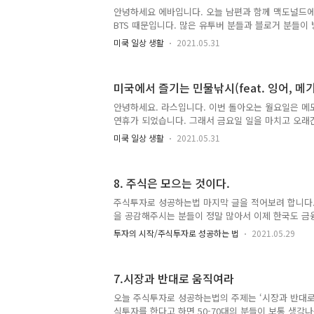
올리기도 했습니다. 게임스탑 때와 마친가지로 기관
안녕하세요 에바입니다. 오늘 남편과 함께 맥도널드
수량을 확인하고 공매하는 기업의 주가를 의도적으로
BTS 때문입니다. 많은 유투버 분들과 블로거 분들이
라고 생각하시면 ..
도 국뽕을 느끼고자 매장을 방문했습니다. 한국 가수인
미쿡 일상 생활
2021.05.31
은지 실감하게 됩니다. 저는 햄버거를 별로 안좋아 
드에 잘 안갑니다. 맥도널드 주주이긴 하지만 여기서 
먹습니다. 그래도 비록 BTS 덕분에 미국에서 한국말
미국에서 즐기는 민물낚시(feat. 잉어, 메기
보고 싶어서 방문 하게 됬죠. 전면 유리에 BTS와 콜라
다고 광고를 해줍니다. 매장에 코로나로 오픈이 안되어서 
안녕하세요. 라스입니다. 이번 돌아오는 월요일은 메
야 했습니다. 쩝 직접 매장에 들어가서 오더하고 싶었
연휴가 되었습니다. 그래서 금요일 일을 마치고 오
M..
다. 미국에서는 한국에서 하는 대낚시를 하지 않습니
미쿡 일상 생활
2021.05.31
중국 분들만 합니다. 그래서 미국 분들이 제가 낚시를
해 합니다. 떡밥은 미국에서 구입 가능한 떡밥입니다.
이 있지만 미국은 대낚시를 많은 사람들이 즐기지 않
8. 주식은 모으는 것이다.
굉장히 비쌉니다. 그래서 저는 제가 만들어서 사용합
묵, Cone meal, 땅콩버터 약간 미국 마켓이서 모
주식투자로 성공하는법 마지막 글을 적어보려 합니다.
https://goo.gl/maps/CpnNMdKy7A5ZyB9X9 헤멧
을 공감해주시는 분들이 정말 많아서 이제 한국도 
있음을 느끼게 됩니다. 반면에 많은 분들이 글을 공
투자의 시작/주식투자로 성공하는 법
2021.05.29
는 분들도 많았습니다. 주식을 처음 시작할때 어떤 
것 같습니다. 주식 투자는 분명 우리가 부자가 될 수 
나입니다. 주식 투자는 내가 좋아하고 잘 알고 가치있
7.시장과 반대로 움직여라
든 적든 매달 꾸준히 투자 하시고 장기적으로 가지고
니다. 단 ‘어느 기업과 같이 갈것이냐’와 ‘그 기업의
오늘 주식투자로 성공하는법의 주제는 ‘시장과 반대로
냐’가 가장 큰 과제이죠. 기업은 여러분이 잘 아시는
식투자를 한다고 하면 50-70대의 분들이 보통 생각