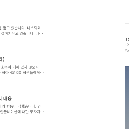
을 안하시고 꼭 개별 주식
습니다. 그래서 그래서 여
 바로 인덱스 ETF 따라하
 시세를 지표로 나타내주는 것
판가름해주는 기준점이 되어
을 뿜고 있습니다. 나스닥과
 있습니다. 1) 다우존스지수
을 갈아치우고 있습니다. 다
을 대..
방
인플레이션과 테이퍼링의 우려
T
To
 지금 활짝 웃으시리라 생각
문
. 시장과 뉴스에서 나오는
자
Ye
일 계속되는 상승장에 저와
수
좌)
 계시겠지만 그냥 아무것도
 내가 하락장에 열심히 잘
에 따로 소속이 되어 있지 않으시
. 어찌 보면 저희는 하락장
 작아 401K를 직원들에게
니다. 그래서 IRA는 근로
입니다. 또한 401K를 적
 직장에서 제공해주는 401K
있습니다. 또한 401K와
의 대응
그 전에 찾게 되면 10%의
iondal과 Roth로 나눌 수
가의 변동이 심했습니다. 인
 인플레이션에 대한 투자자
 합니다. 인플레이션
게 설명한다면 물가가 오르는 것
. 문제는 물가가 오른 만큼