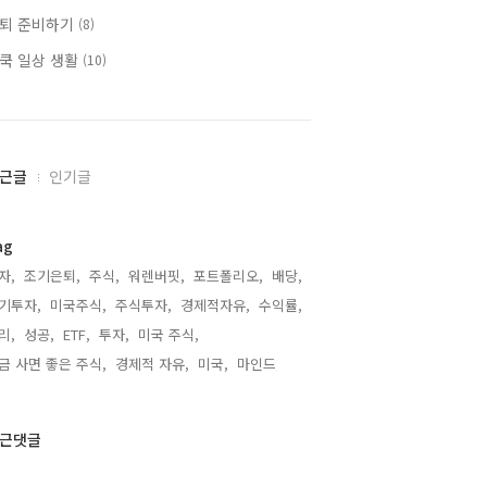
퇴 준비하기
(8)
쿡 일상 생활
(10)
근글
인기글
ag
자,
조기은퇴,
주식,
워렌버핏,
포트폴리오,
배당,
기투자,
미국주식,
주식투자,
경제적자유,
수익률,
리,
성공,
ETF,
투자,
미국 주식,
금 사면 좋은 주식,
경제적 자유,
미국,
마인드,
근댓글