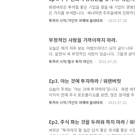
다. 매수에 대한 수수료도 받지만 매도에 대한 수수료
우리가 100만원을 투자했다면 이미 마이너스에서 시작
워렌버핏은 투자할 좋은 기업을 찾을 때 기업의 경영
한 단기적으로 매도까지 했다면 더 많은 수수료가 나
은 가치를 부여합니다. 왜냐하면 주주들에게 친화적
립니다. 그래서 매수와..
면 평범한 주식들도 주주들에게 매력적으로 만들어 주
투자의 시작/거인의 어깨에 올라타라
2021.07.28
가 되어 있는 주식이 배당금을 꾸준히 늘린 기업이라
고 그 가치가 아직 주가에 반영이 안된 기업일 수 있
런 저평가 되어 있지만 배당금을 꾸준히 늘려준 그런
부정적인 사람을 가까이하지 마라.
아 합니다. 반대로, 아무리 훌륭한 사업이라도 경영진
주들과 친화적이지 못하다면 그 기업의 가치는 언젠
오늘은 제가 자주 보는 어썸브라더스 님의 글이 너무
에 영향을 미치고 투자의 매력이 떨어집니다. 그래서
다. 살면서 꼭 부정적인 사람이 있습니다. 그들과 굳이
사가 길고, 경영진이 ..
요는 없습니다. 조금 멀리 두시는 것도 나와 나의 가
투자의 시작/필수 투자 마인드
2021.07.25
것이죠. 이러한 부정적인 마인드는 주식투자에도 영향
사람들은 늘 안되고 하는 일마다 안되죠. 그런데 긍
들도 긍정적으로 만들어 버리는 성향이 있습니다. 그
Ep3. 아는 것에 투자하라 / 워렌버핏
투자도 성공을 거둡니다. 주가가 하락하고 힘들때 기회
거 아니라고 생각하지만 10년후 20년 후에는 엄청난
오늘의 주제는 ‘아는 것에 투자하라’입니다. 워렌 버
식투자도 긍정적인 마인드로 하셔야 합니다. 그래야 
이의의 현재 주식 포트폴리오를 보면, 많은 분야별 
포트폴리오의 ..
않다는 것을 알 수 있습니다. 구체적으로 버크셔의 
투자의 시작/거인의 어깨에 올라타라
2021.07.22
3개 이상의 금융주를 발견할 것이고 식품회사 즉 소
모 투자를 발견 할 수 있습니다. 유독 버핏은 지금 
는 투자를 안합니다. 그 이유는 그는 기술주들을 이해
Ep2. 주식 파는 것을 두려워 하지 마라 / 
가 이래적으로 투자하는 오직 한기업은 바로 애플입니
자하는 두 범주에 포함되지 않는 유일한 주식입니다
버핏은 "투자자가 할 일은 단지 좋은 회사를 좋은 시점
기술주라고 생각하기보다 소비재 회사에 더 가깝다고