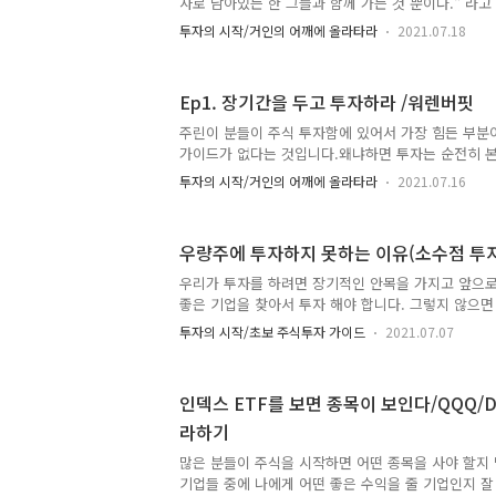
사로 남아있는 한 그들과 함께 가는 것 뿐이다." 라고
들이 한번 ..
와 장기투자의 중요성을 늘 강조합니다.버핏은 확실히
투자의 시작/거인의 어깨에 올라타라
2021.07.18
기투자자이지만 반면에 그는 정기적으로 그리고 다양
합니다.워렌버핏은 장기투자자인데 주식을 판다니? 
이 주식을 팔때는 우리와 분명 다른 이유가 있습니다
Ep1. 장기간을 두고 투자하라 /워렌버핏
2-30% 수익이 나면 주식을 팔려고 합니다. 하지만 
각하기에 가치가 없어지면 팔아버립니다.우리가 주식
주린이 분들이 주식 투자함에 있어서 가장 힘든 부분
른 관점입니다. 그래서 워렌버핏이 주식을 팔때의 이
가이드가 없다는 것입니다.왜냐하면 투자는 순전히 
니다.그래서 워렌 버..
루어져야 하기 때문입니다.그래도 우리가 가이드를 잡
투자의 시작/거인의 어깨에 올라타라
2021.07.16
자가의 투자방법을 엿보는 것입니다.이것을 우리는 
을 합니다. 우리는 그저 그들의 어깨에 올라타서 그
수 있다면 엄청난 성공으로 부를 이룬 세계적인 투자
우량주에 투자하지 못하는 이유(소수점 투자
중간만 따라가도 내 삶의 큰 경제적 자유를 얻을 수 
대로 갈 수 있기 때문입니다.그래서 저는 전설적인 
우리가 투자를 하려면 장기적인 안목을 가지고 앞으로 
을 통하여 거인의 어깨에 올라타 지혜를 얻고 그 지
좋은 기업을 찾아서 투자 해야 합니다. 그렇지 않으면
여 경제적 자유를 얻게..
밖에 없습니다. 그런데 문제는 우리가 잘 알고 사람
투자의 시작/초보 주식투자 가이드
2021.07.07
잘벌고 있는 기업들을 매수하지 못하는 몇가지 이유가
식가격 우량주에 투자하고는 싶은데 가격이 너무 비싼
처음 시작할 때 비싼 주식가격에 놀랄때가 많았습니다
인덱스 ETF를 보면 종목이 보인다/QQQ/DIA
가치를 결정해버리는 것입니다. 그래서 차선택으로 이
라하기
식을 사거나 나의 뇌피셜로 만들어낸 오를 것 같은 주
자합니다. 그런데 이런 잡주들은 투자할 가치가 없는
많은 분들이 주식을 시작하면 어떤 종목을 사야 할지 
을 잘못한다면 ..
기업들 중에 나에게 어떤 좋은 수익을 줄 기업인지 잘