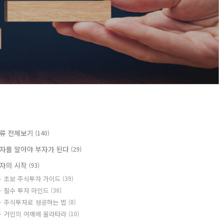
류 전체보기
(140)
자를 알아야 부자가 된다
(29)
자의 시작
(93)
초보 주식투자 가이드
(39)
필수 투자 마인드
(36)
주식투자로 성공하는 법
(8)
거인의 어깨에 올라타라
(10)