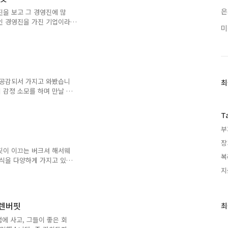
도 또한 지불 하기 때문에
한 것과 같은 것입니다. 또
은
진을 보고 그 경영진에 많
의 수익률에서 빠져 나가 버
인 경영진을 가진 기업이라
미
기 때문입니다. 만일 저평
면 좋은 회사 임에도 불구하
습니다. 그래서 버핏은 이
 기업에 투자하는 것을 좋
이 경영을 잘 하지 못하고 주
가는 떨어지기 때문에 주가
 공감되서 가지고 와봤습니
최
최
 버핏은 배당금을 인상한 역
 감정 소모를 하며 만날 필
근
족들의 건강을 위해서 좋은
글
을 미칩니다. 늘 부정적인
과
T
적적인 사람들은 부정적인 일
인
부
래서 긍정적인 사람은 주식
기
를 잘 잡기 때문이죠. 별
글
장
 차이를 보입니다. 그래서 주
핏이 이끄는 버크셔 해서웨
복
좋은 기업을 찾을수 있고 내
주식을 다양하게 가지고 있지
상위 종목 중에서, 여러분은
지
비재와 통신주에 대한 대규
시장을 이끌고 있는 기술주에
하지 못하기 때문입니다. 그
워렌버핏
최
다. 애플은 워렌버핏이 투
. 왜냐하면 버핏은 애플이
에 사고, 그들이 좋은 회
 생각하기 때문입니다. 사람