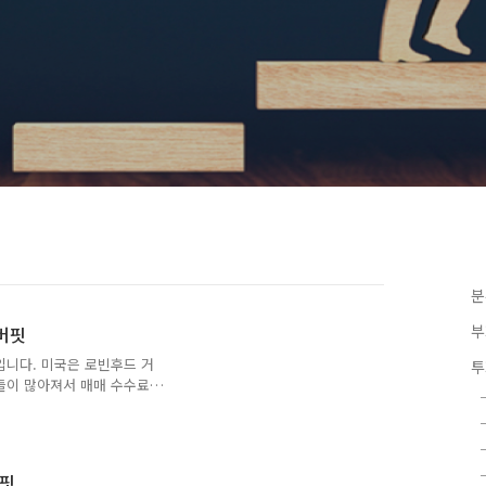
분
부
렌버핏
입니다. 미국은 로빈후드 거
투
들이 많아져서 매매 수수료
서는 1년 이내에 보유한 종
니다.장기투자를 기본적으로
은 아직까지도 주식 매매
해서 많은 수익을 올립니
버핏