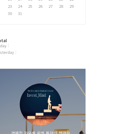
23
24
25
26
27
28
29
30
31
otal
day :
sterday :
경제적 자유를 위한 투자의 첫걸음