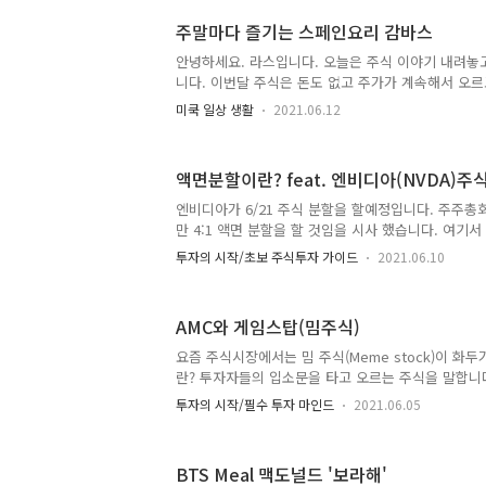
나의 수입도 오르면 좋은데 그렇지 않다는 것입니다.
주말마다 즐기는 스페인요리 감바스
게 되면 경제가 위험해 집니다. 과거 70년대에 미국
폭등은 경제 위기를라는 결과를 가지고 왔습니다. 물
안녕하세요. 라스입니다. 오늘은 주식 이야기 내려놓
락해 버리니 물건을 살수가 없었던 것이죠. 내가 벌어
니다. 이번달 주식은 돈도 없고 주가가 계속해서 오
입니다. 내가..
매수만 하고 있습니다. 또 주식이야기로 빠질뻔 했네
미쿡 일상 생활
2021.06.12
가 주일 아침마다 해먹는 감바스 요리를 소개하려 합
입니다. 만들기도 쉽고 맛도 아주 좋습니다. 여러분들
을것 같아서 올려봅니다. 재료 : 새우(30마리), 마늘(2
액면분할이란? feat. 엔비디아(NVDA)주
일, 페퍼론치노(피자 먹을때 뿌리는 빨간 고추 프레이크)
루(있으면 사용, 없으면 패스) 먼저 냉동 새우를 물에
엔비디아가 6/21 주식 분할을 할예정입니다. 주주총
물에서 건져서 물기를 제거 해줍니다. 다음은 마늘... 
만 4:1 액면 분할을 할 것임을 시사 했습니다. 여기
의 가격을 나누는 것을 말합니다. 예를 들어서 지금 한
투자의 시작/초보 주식투자 가이드
2021.06.10
4:1로 액면 분할을 한다고 하면 한주에 $100이 되는 
라는 부담이 100불로 줄어드는 것입니다. 그리고 기
되는 것입니다. 액면 분할은 작년 애플과 테슬라가 액
AMC와 게임스탑(밈주식)
통 액면 분할을 하게 되면 기존의 주주들에게 주식 
큰 영향은 없습니다. 그러나 그 기업을 새로 투자하
요즘 주식시장에서는 밈 주식(Meme stock)이 화두
에 한주를 매수 할 수 있으니 그 기업의 투자 문턱이 
란? 투자자들의 입소문을 타고 오르는 주식을 말합니
털과는 전혀 상관없는 오직 주가를 고의로 올리기 위
투자의 시작/필수 투자 마인드
2021.06.05
세하여 주가를 고의적으로 올리는 것입니다. 지난번 
고 이번 AMC도 마찬가지입니다. 레딧(Reddit)이라
폼에서 투자에 관련된 그룹이 이러한 일을 주도하고 
BTS Meal 맥도널드 '보라해'
임스탑 때에는 테슬라 CEO와 여러 유명인이 합세해