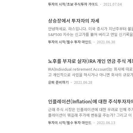
데 나는 기업을 공부할 수 있는 시간도 안되는데 ETF
투자의 시작/초보 주식투자 가이드
2021.07.04
을 하셔서 더 큰 수익률을 올리고자 하시는 분들이 있
러분들에게 한가지 좋은 투자 방법을 소개하려 합니다.
기 입니다. 먼저 Index(지수)란? 주식 시장의 현재
상승장에서 투자자의 자세
입니다. 오늘 미국의 주가가 올랐는지 내렸는지를 
안녕하세요. 라스입니다. 미국 증시가 지난주부터 불
주는 것입니다. 미국에는 이러한 중요한 지수 4가지가
S&P500 지수는 신고가를 뚫어 버리고 연일 신기록
(Dow Johns industrial average Index) 미국 시장
우지수도 전고점을 갱신하기 직전입니다. 3, 5월 
투자의 시작/필수 투자 마인드
2021.06.30
로 인해 증시가 하락할때 열심히 매수 하셨던 분들은
됩니다. 저도 저의 포트폴리오를 보면서 웃게 됩니다
그러한 우려가 언제 있었냐는 듯이 사라져 버리고 연
노후를 부자로 살자(IRA 개인 연금 주식 계
같은 장기투자자는 무엇을 할까요? 예상 하신분들도
안하고 놀고 있습니다. 불어나는 자산을 바라보며 ‘아
IRA(Individual retirement Account)는 회사
샀구나’ 하며 더 이상의 매수를 안하고 놀고 있습니다
고 개인적으로 사업을 하시거나 아니면 회사의 규모가
이 더 바쁩니다..
제공해주지 못하는 경우를 위한 개인 연금 어카운트 입
은퇴 준비하기
2021.06.28
소득이 있으면 누구나 가능한 개인 은퇴 연금 주식 계좌
립 하면서 추가로 IRA 적립이 가능합니다. 이 계좌도
와 같이 세금 혜택을 받으면서 은퇴자금을 저축 할 수 
인플레이션(Inflation)에 대한 주식투자자
마찬가지로 투자한 돈은 59.5세부터 찾을 수 있지만 
조기 인출 페널티가 부가 됩니다. 그리고 IRA는 Tradit
근래 주식 시장은 인플레이션에 대한 우려로 인해 주
있습니다. Traditional은..
플레이션이 뭐길래 주가에 변동을 주는가? 그리고 이
의 대응은 무엇인가에 대해서 여러분과 나누어 보려고
투자의 시작/필수 투자 마인드
2021.06.13
(Inflation)이란 무엇인가? 인플레이션을 가장 쉽
입니다. 즉 우리의 집값, 생필품 가격이 오르는 것이죠