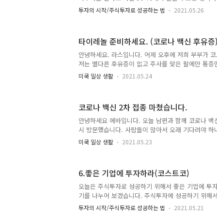
고 싸게 하는..
실시간 주가를 보면서 앉아 있는 모습일 것입니다. 젊
투자의 시작/주식투자로 성공하는 법
2021.05.26
폰이나 컴퓨터로 거래하니 잘 모르실 수도 있습니다.
사람들이 잘 몰랐기 때문에 실시간으로 변하는 주식의
팔았습니다. 그때는 주가가 조금 오르면 같이 우르르
타이레놀 준비하세요. (코로나 백신 후유증
기 시작하면 우르르 몰려가서 팔고.... 시장이 움직이
서 그때 주식을 통해서 많이들 망하셨죠. 그래서 아
안녕하세요. 라스입니다. 어제 오후에 저희 부부가 
주식은 위험하다. 절대 하면 안된다고 말합니다. 아
저는 별다른 후유증이 없고 주사를 맞은 팔에만 통증만
분들은 금융..
정도 팔이 아프고 1주일간 피곤하기만 했습니다. 이
미쿡 일상 생활
2021.05.24
것 같습니다. 그런데 오늘 아침에 일어나 보니 에바님
을 재보니 화씨로 100.3F(38c)도 까지 올랐더라구요
먹이고 해열제인 Advil을 4알 먹였습니다. 그랬더니 
코로나 백신 2차 접종 마쳤습니다.
다. 1차때 아무 증상이 없었어서 타이레놀을 사지 않
빌을 먹였습니다. Advil은 이부프로펜 계열의 약이
안녕하세요 에바입니다. 오늘 남편과 함께 코로나 백신
생성되는데 억제를 한다고 합니다. 백신 효과를 떨어트리
시 방문했습니다. 사람들이 많아서 오래 기다려야 하
지 않아서 이름을 부르더라구요. 보니깐 앞에 기다리
미쿡 일상 생활
2021.05.23
고 15분간 대기중인 사람들이었더라구요. 지난번 1차
자 였는데 이번에는 여자분한테 맞았어요. 지난번 
이번에 여자분은 하나도 안아프게 주사를 놓아주어서
6.좋은 기업에 투자하라(코스트코)
은 지난번 아프게 놔주던 남자한테 가서 주사를 맞았
고 투덜대더라구요. 그래도 이쁜 반창고 붙여 줘서 좋
오늘은 주식투자로 성공하기 위해서 좋은 기업에 투
반창고 더라구요. 주사 맞고 15분 대기하고 나왔습니
기를 나누어 보겠습니다. 주식투자에 성공하기 위해
증이 더 세게 온다..
한다는 것은 사실 가장 기본적이고 교과서 같은 답인
투자의 시작/주식투자로 성공하는 법
2021.05.21
장 기본적인 것이 가장 중요하다는 것이기 때문에 교